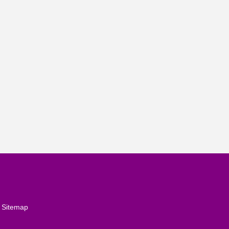
有
Sitemap