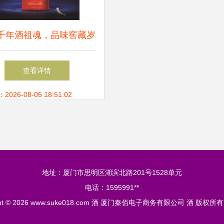
千年酒祖魂，品味窖藏岁
——洛阳杜康酒祖杜康窖
查看详情
12区浓香型白酒品鉴
26-08-05 18:51:02
地址：厦门市思明区湖滨北路201号1528单元
电话：1595991**
ht © 2026
www.suke018.com
酒
厦门秦佰电子商务有限公司
酒
版权所