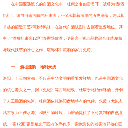
在中国源远流长的白酒文化中，杜康之名如雷贯耳，被尊为“酿酒
始祖”。源自河南洛阳的杜康酒，不仅承载着深厚的历史底蕴，更以其
卓越的酿造工艺和独特风味，在当代白酒版图中占据着重要地位。其
中，“酒祖杜康窖12区”浓香型白酒，便是这一古老品牌融合传统精髓
与现代技艺的匠心之作，堪称杯中流淌的岁月史诗。
一、 酒祖遗韵，地利天成
洛阳，十三朝古都，不仅是中华文明的重要发祥地，也是中国酒文化
的核心源头之一。据《史记》等古籍记载，杜康于此始作秫酒，开创
了人工酿酒的先河。杜康酒依托洛阳盆地特有的气候、水质（尤以玄
武古泉为上佳水源）和微生物环境，为酿酒提供了不可复制的自然禀
赋。“窖12区”更是精选厂区内传承有序、窖龄悠长的老窖池群核心区