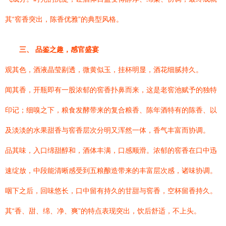
其“窖香突出，陈香优雅”的典型风格。
三、 品鉴之趣，感官盛宴
观其色，酒液晶莹剔透，微黄似玉，挂杯明显，酒花细腻持久。
闻其香，开瓶即有一股浓郁的窖香扑鼻而来，这是老窖池赋予的独特
印记；细嗅之下，粮食发酵带来的复合粮香、陈年酒特有的陈香、以
及淡淡的水果甜香与窖香层次分明又浑然一体，香气丰富而协调。
品其味，入口绵甜醇和，酒体丰满，口感顺滑。浓郁的窖香在口中迅
速绽放，中段能清晰感受到五粮酿造带来的丰富层次感，诸味协调。
咽下之后，回味悠长，口中留有持久的甘甜与窖香，空杯留香持久。
其“香、甜、绵、净、爽”的特点表现突出，饮后舒适，不上头。