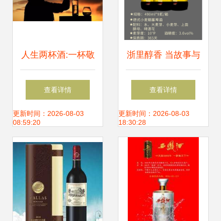
人生两杯酒:一杯敬
浙里醇香 当故事与
过往，一杯敬明天
酒在490ml瓶中共
查看详情
查看详情
舞——德行小麦精
更新时间：2026-08-03
更新时间：2026-08-03
08:59:20
18:30:28
酿与果味精酿的匠
心酿制