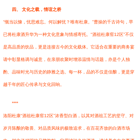
四、 文化之载，情谊之桥
“慨当以慷，忧思难忘。何以解忧？唯有杜康。”曹操的千古诗句，早
已将杜康酒升华为一种文化意象与情感寄托。“酒祖杜康窖12区”不仅
是高品质的饮品，更是连接古今的文化载体。它适合在重要的商务宴
请中彰显格调与诚意，在亲朋欢聚时增添温情与话题，亦是个人独
酌、品味时光与历史的静雅之选。每一杯，品的不仅是佳酿，更是穿
越千年的匠心传承与文化回响。
****
洛阳杜康“酒祖杜康窖12区”浓香型白酒，以其对酒祖工艺的坚守、对
岁月陈酿的敬畏、对品质风味的极致追求，在百花齐放的白酒市场