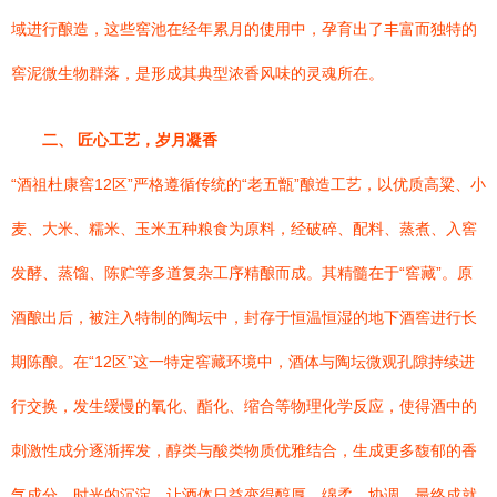
域进行酿造，这些窖池在经年累月的使用中，孕育出了丰富而独特的
窖泥微生物群落，是形成其典型浓香风味的灵魂所在。
二、 匠心工艺，岁月凝香
“酒祖杜康窖12区”严格遵循传统的“老五甑”酿造工艺，以优质高粱、小
麦、大米、糯米、玉米五种粮食为原料，经破碎、配料、蒸煮、入窖
发酵、蒸馏、陈贮等多道复杂工序精酿而成。其精髓在于“窖藏”。原
酒酿出后，被注入特制的陶坛中，封存于恒温恒湿的地下酒窖进行长
期陈酿。在“12区”这一特定窖藏环境中，酒体与陶坛微观孔隙持续进
行交换，发生缓慢的氧化、酯化、缩合等物理化学反应，使得酒中的
刺激性成分逐渐挥发，醇类与酸类物质优雅结合，生成更多馥郁的香
气成分。时光的沉淀，让酒体日益变得醇厚、绵柔、协调，最终成就