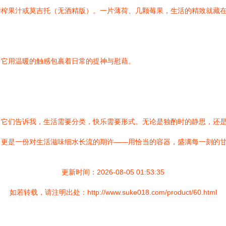
鲜榨果汁或莫吉托（无酒精版）。一片薄荷、几颗莓果，生活的精致就藏
，它用温暖的触感包裹着日常的提神与慰藉。
。它们告诉我，生活需要分类，快乐需要形式。无论是独酌时的静思，还
，更是一份对生活滋味细水长流的期许——用恰当的容器，盛满每一刻的
更新时间：2026-08-05 01:53:35
如若转载，请注明出处：http://www.suke018.com/product/60.html