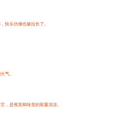
杯，快乐仿佛也被拉长了。
烟火气。
上它，是视觉和味觉的双重清凉。