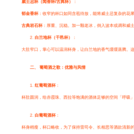
威士忌杯（闻香杯/古典杯）
：
郁金香杯
：收窄的杯口如同含苞待放，能将威士忌复杂的花
古典岩石杯
：厚重、沉稳。加一颗老冰，倒入波本或调和威
2.
白兰地杯（干邑杯）
：
大肚窄口，掌心可以温润杯身，让白兰地的香气缓缓蒸腾。
二、 葡萄酒之歌：优雅与风情
1.
红葡萄酒杯
：
杯肚圆润，给赤霞珠、西拉等饱满的酒体足够的空间「呼吸
2.
白葡萄酒杯
：
杯身稍瘦，杯口略收，为了保持雷司令、长相思等酒款清新