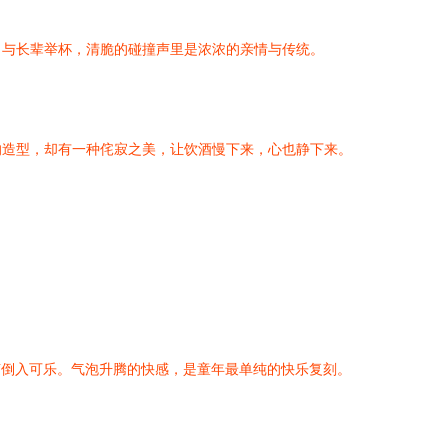
，与长辈举杯，清脆的碰撞声里是浓浓的亲情与传统。
的造型，却有一种侘寂之美，让饮酒慢下来，心也静下来。
一声倒入可乐。气泡升腾的快感，是童年最单纯的快乐复刻。