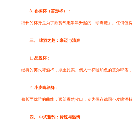
3.
香槟杯（笛形杯）
：
细长的杯身是为了欣赏气泡串串升起的「珍珠链」。任何值
三、 啤酒之趣：豪迈与清爽
1.
品脱杯
：
经典的英式啤酒杯，厚重扎实。倒入一杯琥珀色的艾尔啤酒
2.
小麦啤酒杯
：
修长而优雅的曲线，顶部骤然收口，专为保存德国小麦啤酒
四、 中式雅韵：传统与温情