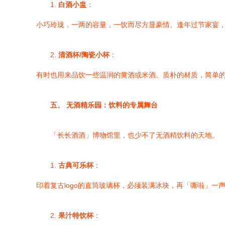
1.
白酒小盅
：
小巧玲珑，一两的容量，一饮而尽方显豪情。逢年过节家宴
2.
清酒杯/陶瓷小杯
：
有时也用来品饮一些温润的黄酒或米酒。质朴的材质，简单
五、 无酒精乐园：饮料的专属舞台
「长长酒酒」博物馆里，也少不了无酒精饮料的天地。
1.
古典可乐杯
：
印着复古logo的直筒玻璃杯，必须装满冰块，再「嘶啦」
2.
果汁特饮杯
：