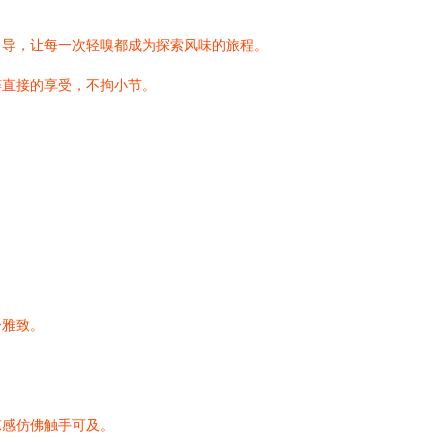
向导，让每一次轻嗅都成为探索风味的旅程。
粹直接的享受，不拘小节。
分雅致。
凉感仿佛触手可及。