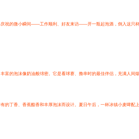
得庆祝的微小瞬间——工作顺利、好友来访——开一瓶起泡酒，倒入这只
，丰富的泡沫像奶油般绵密。它是看球赛、撸串时的最佳伴侣，充满人间
特有的丁香、香蕉酯香和丰厚泡沫而设计。夏日午后，一杯冰镇小麦啤配