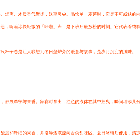
果、烟熏、木质香气聚拢，送至鼻尖。品饮单一麦芽时，它是不可或缺的
士忌，听着冰块轻微的「咔啦」声，是下班后最放松的时刻。它代表着纯
这只杯子总是让人联想到冬日壁炉旁的暖意与故事，是岁月沉淀的滋味。
」，舒展单宁与果香。家宴时拿出，红色的液体在其中摇曳，瞬间增添几
的酸度和纤细的果香，并引导酒液流向舌尖甜味区。夏日冰镇后使用，清