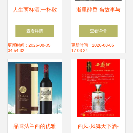
人生两杯酒:一杯敬
浙里醇香 当故事与
过往，一杯敬明天
酒在490ml瓶中共
查看详情
查看详情
舞——德行小麦精
更新时间：2026-08-05
更新时间：2026-08-05
04:54:32
17:03:24
酿与果味精酿的匠
心酿制
品味法兰西的优雅
西凤·凤舞天下酒-