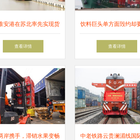
淮安港在苏北率先实现货
饮料巨头单方面毁约却
物吞吐量超亿吨
加投资，傲慢姿态引市
查看详情
查看详情
两岸携手，滞销水果变畅
中老铁路云贵澜湄线国