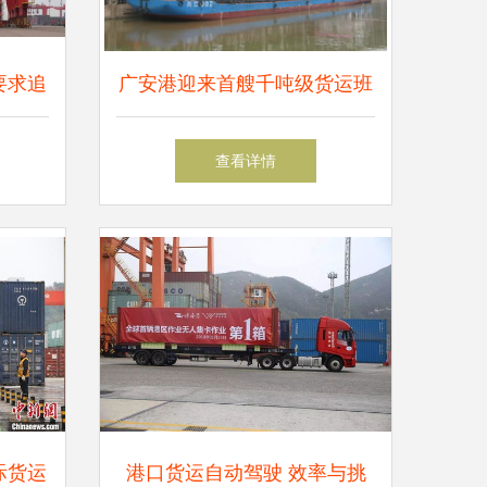
要求追
广安港迎来首艘千吨级货运班
场哗然
轮，开启饮料运输新篇章
查看详情
际货运
港口货运自动驾驶 效率与挑