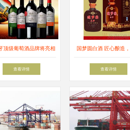
牙顶级葡萄酒品牌将亮相
国梦圆白酒 匠心酿造
三亚海天盛筵饮料展
传承
查看详情
查看详情