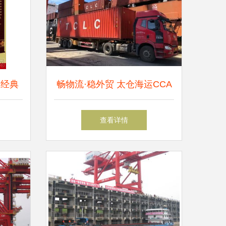
，经典
畅物流·稳外贸 太仓海运CCA
模式为货主解燃眉之急
查看详情