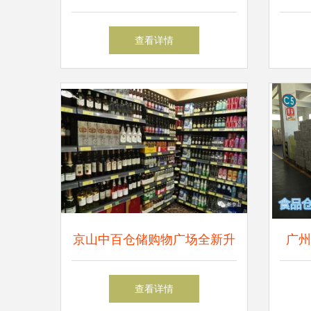
与小米合作传闻并澄清业务边
销—
查看详情
界
京山中百仓储购物广场全新升
广州
级搬迁，带动区域货运与港口
专业
查看详情