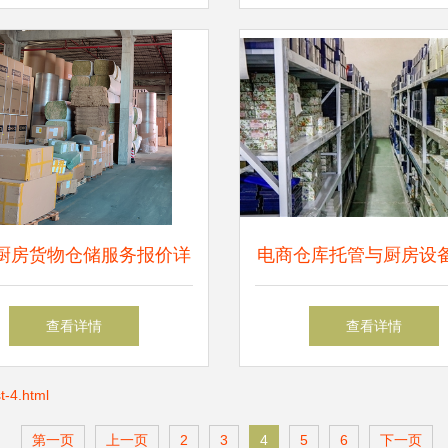
货运港口装卸
厨房货物仓储服务报价详
电商仓库托管与厨房设
析
化 提升效率与拓展业
查看详情
查看详情
新方案
-4.html
第一页
上一页
2
3
4
5
6
下一页