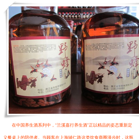
在中国养生酒系列中，“兰溪嘉行养生酒”正以精品的姿态重新定
义餐桌上的陪伴者。当顾客在上海辅仁路这类饮食商圈漫步时，这瓶