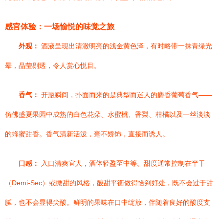
感官体验：一场愉悦的味觉之旅
外观：
酒液呈现出清澈明亮的浅金黄色泽，有时略带一抹青绿光
晕，晶莹剔透，令人赏心悦目。
香气：
开瓶瞬间，扑面而来的是典型而迷人的麝香葡萄香气——
仿佛盛夏果园中成熟的白色花朵、水蜜桃、香梨、柑橘以及一丝淡淡
的蜂蜜甜香。香气清新活泼，毫不矫饰，直接而诱人。
口感：
入口清爽宜人，酒体轻盈至中等。甜度通常控制在半干
（Demi-Sec）或微甜的风格，酸甜平衡做得恰到好处，既不会过于甜
腻，也不会显得尖酸。鲜明的果味在口中绽放，伴随着良好的酸度支