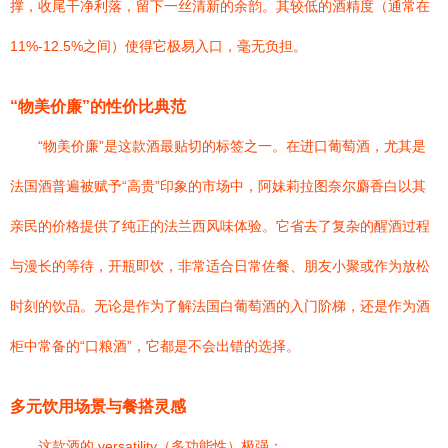
撑，收尾干净利落，留下一丝清新的余韵。其较低的酒精度（通常在
11%-12.5%之间）使得它极易入口，毫无负担。
“物美价廉”的性价比典范
“物美价廉”是这款酒最贴切的标签之一。在进口葡萄酒，尤其是
法国酒普遍被赋予“高贵”印象的市场中，阿妹莉拉图奈尔麝香白以其
亲民的价格提供了纯正的法兰西风味体验。它省去了复杂的醒酒过程
与漫长的等待，开瓶即饮，非常适合日常佐餐、朋友小聚或作为放松
时刻的饮品。无论是作为了解法国白葡萄酒的入门阶梯，还是作为酒
柜中常备的“口粮酒”，它都是不会出错的选择。
多元饮用场景与餐搭灵感
这款酒的 versatility（多功能性）极强：