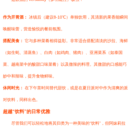
作为开胃酒：
冰镇后（建议8-10℃）单独饮用，其清新的果香能瞬间
唤醒味蕾，营造愉悦的餐前氛围。
搭配美食：
它与多种菜肴相得益彰。非常适合搭配清淡的沙拉、海鲜
（如生蚝、清蒸鱼）、白肉（如鸡肉、猪肉）、亚洲菜系（如泰国
菜、越南菜中的酸甜口味菜肴）以及微辣的料理。其微甜的口感能巧
妙中和辣味，提升食物鲜味。
休闲时光：
在下午茶时间替代甜饮，或是在夏日派对中作为清爽的派
对饮料，同样出色。
超越“饮料”的日常优雅
尽管我们可以轻松地将其归类为一种美味的“饮料”，但阿妹莉拉