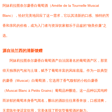
阿妹莉拉图奈尔麝香白葡萄酒（Amélie de la Tournelle Muscat
Blanc），恰好完美地回应了这一需求，它以其清新的口感、独特的芳
香和亲民的价格，成为入门者与资深饮家都乐于品鉴的“物美价廉”之
选。
源自法兰西的清新馈赠
阿妹莉拉图奈尔麝香白葡萄酒产自法国著名的葡萄酒产区，那里
得天独厚的气候与土壤，赋予了葡萄丰富的风味底蕴。作为一款典型
的麝香（Muscat）白葡萄酒，它选用了香气馥郁的小粒白麝香
（Muscat Blanc à Petits Grains）葡萄品种酿造。这一品种以其纯粹
而浓郁的葡萄本身香气闻名，酿出的酒款往往果香奔放，口感清爽，
无需陈年便适宜饮用，完美体现了即饮型葡萄酒的魅力。