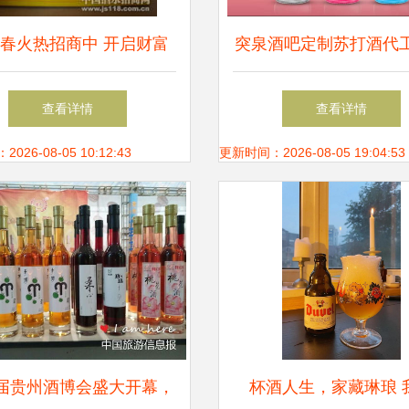
春火热招商中 开启财富
突泉酒吧定制苏打酒代
新篇章，共酿醇香未来
厂 打造专属风味，引
查看详情
查看详情
新潮流
26-08-05 10:12:43
更新时间：2026-08-05 19:04:53
届贵州酒博会盛大开幕，
杯酒人生，家藏琳琅 